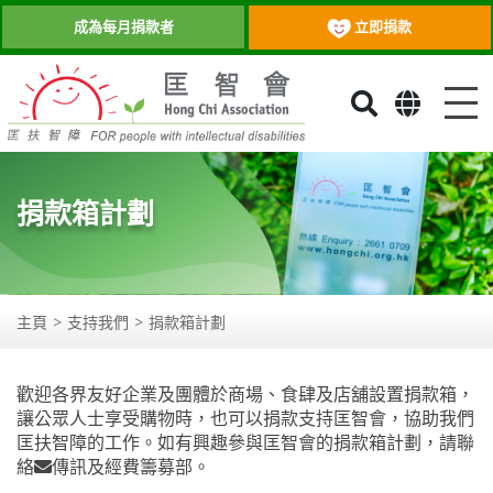
立即捐款
成為每月捐款者
目
捐款箱計劃
主頁
支持我們
捐款箱計劃
歡迎各界友好企業及團體於商場、食肆及店舖設置捐款箱，
讓公眾人士享受購物時，也可以捐款支持匡智會，協助我們
匡扶智障的工作。如有興趣參與匡智會的捐款箱計劃，請聯
絡
傳訊及經費籌募部
。