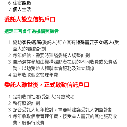
住宿照顧
個人生活
委託人設立信託戶口
選定匡智會作為機構照顧者
協助
家長/親屬
(
委託人
)
訂立其有
特殊需要子女
/
親人
(
受
益人)的照顧計劃
每年評估，需要時建議委託人調整計劃
自願選擇參加由機構照顧者提供的不同收費或免費活
動，以助受益人體驗本會服務及建立關係
每年收取個案管理年費
委託人離世後，正式啟動信託戶口
定期收到社署(受託人)發放款項
執行照顧計劃
配合受託人每年檢討，需要時建議受託人調整計劃
每年收取個案管理年費、按受益人需要的其他服務收
費、服務行政費