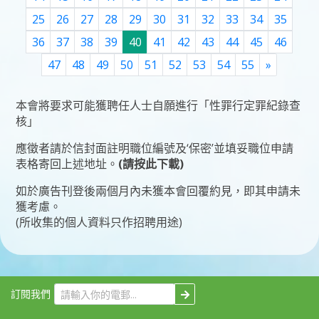
25
26
27
28
29
30
31
32
33
34
35
36
37
38
39
40
41
42
43
44
45
46
Next
47
48
49
50
51
52
53
54
55
»
本會將要求可能獲聘任人士自願進行「性罪行定罪紀錄查
核」
應徵者請於信封面註明職位編號及‘保密’並填妥
職位申請
表格
寄回上述地址。
(請按此下載)
如於廣告刊登後兩個月內未獲本會回覆約見，即其申請未
獲考慮。
(所收集的個人資料只作招聘用途)
訂閱我們