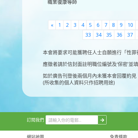
職業復康導師
Previous
«
1
2
3
4
5
6
7
8
9
10
33
34
35
36
37
本會將要求可能獲聘任人士自願進行「性罪
應徵者請於信封面註明職位編號及‘保密’並
如於廣告刊登後兩個月內未獲本會回覆約見
(所收集的個人資料只作招聘用途)
訂閱我們
網站地圖
免責條款