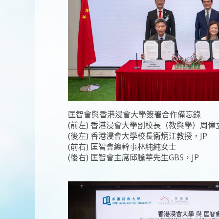
匡智會與香港浸會大學簽署合作備忘錄
(前左) 香港浸會大學副校長（教與學）周偉
(後左) 香港浸會大學校長衞炳江教授，JP
(前右) 匡智會總幹事林純純女士
(後右) 匡智會主席邱騰華先生GBS，JP