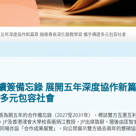
五年深度協作新篇章 融匯專長深化服務學習 攜手構建多元包容社會
續簽備忘錄 展開五年深度協作新篇
建多元包容社會
為期五年的合作備忘錄（2027至2031年），標誌雙方互惠
，JP及香港浸會大學校長衞炳江教授，JP出席致辭，隨後由匡
。同場亦設「合作成果展覽」，向公眾展示雙方過去兩年的豐碩