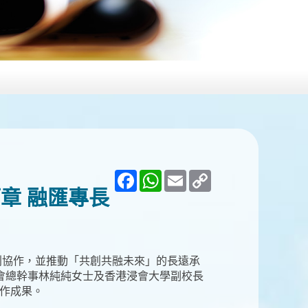
Facebook
WhatsApp
Email
Copy
Link
章 融匯專長
互利協作，並推動「共創共融未來」的長遠承
智會總幹事林純純女士及香港浸會大學副校長
協作成果。