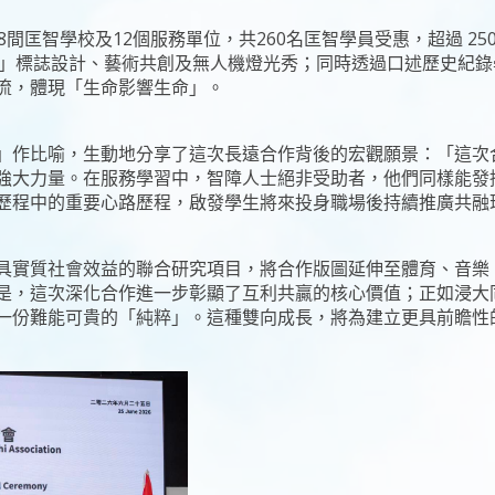
8間匡智學校及12個服務單位，共260名匡智學員受惠，超過 2
作」標誌設計、藝術共創及無人機燈光秀；同時透過口述歷史紀
流，體現「生命影響生命」。
」作比喻，生動地分享了這次長遠合作背後的宏觀願景：「這次
強大力量。在服務學習中，智障人士絕非受助者，他們同樣能發
歷程中的重要心路歷程，啟發學生將來投身職場後持續推廣共融
具實質社會效益的聯合研究項目，將合作版圖延伸至體育、音樂
是，這次深化合作進一步彰顯了互利共贏的核心價值；正如浸大
一份難能可貴的「純粹」。這種雙向成長，將為建立更具前瞻性