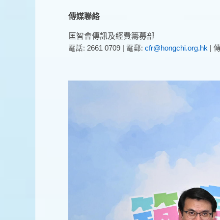
傳媒聯絡
匡智會
傳訊
及
經費籌募部
電話: 2661 0709 | 電郵:
cfr@hongchi.org.hk
|
傳