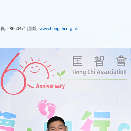
真: 28660471 |網址:
www.hongchi.org
.hk