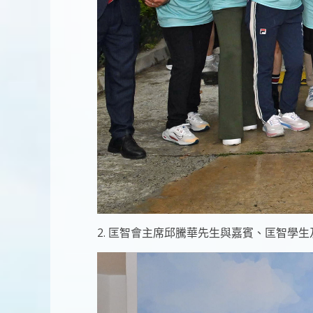
2.
匡智會主席邱騰華先生與嘉賓、匡智學生