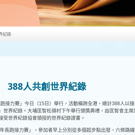
界紀錄
 388人共創世界紀錄
長跑接力賽」今日（15日）舉行，活動橫跨全港，總計388人以接
世界紀錄。大埔匡智松嶺村下午舉行頒獎典禮，由匡智會主席邱騰華
接受世界紀錄協會頒授的世界紀錄證書。
0周年長跑接力賽」，參加者早上分別從多個起步點出發，六條路