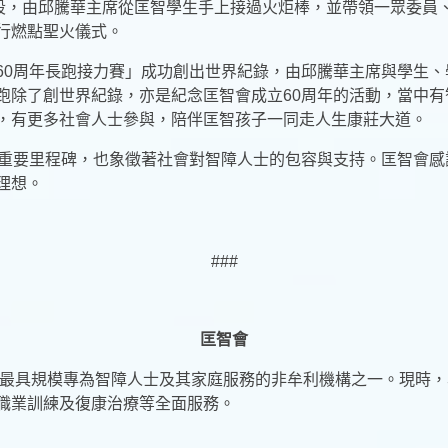
路段，由邱騰華主席從匡智學生手上接過火炬棒，並帶領一眾委員
行燃點聖火儀式。
60周年長跑接力賽」成功創出世界紀錄，由邱騰華主席與學生
跑除了創世界紀錄，亦是紀念匡智會成立60周年的活動，當中
，有更多社會人士參與，陪伴匡智孩子一同走人生康莊大道。
的重要里程碑，也象徵著社會對智障人士的包容與支持。匡智會
理想。
###
匡智會
港最具規模專為智障人士及其家庭服務的非牟利機構之一。現時，本會
職業訓練及復康治療等全面服務。