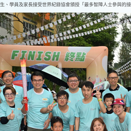
與匡智學生、學員及家長接受世界紀錄協會頒授「最多智障人士參與的