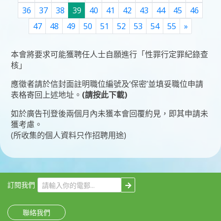
36
37
38
39
40
41
42
43
44
45
46
Next
47
48
49
50
51
52
53
54
55
»
本會將要求可能獲聘任人士自願進行「性罪行定罪紀錄查
核」
應徵者請於信封面註明職位編號及‘保密’並填妥
職位申請
表格
寄回上述地址。
(請按此下載)
如於廣告刊登後兩個月內未獲本會回覆約見，即其申請未
獲考慮。
(所收集的個人資料只作招聘用途)
訂閱我們
聯絡我們