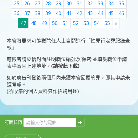
25
26
27
28
29
30
31
32
33
34
35
36
37
38
39
40
41
42
43
44
45
46
Next
47
48
49
50
51
52
53
54
55
»
本會將要求可能獲聘任人士自願進行「性罪行定罪紀錄查
核」
應徵者請於信封面註明職位編號及‘保密’並填妥
職位申請
表格
寄回上述地址。
(請按此下載)
如於廣告刊登後兩個月內未獲本會回覆約見，即其申請未
獲考慮。
(所收集的個人資料只作招聘用途)
訂閱我們