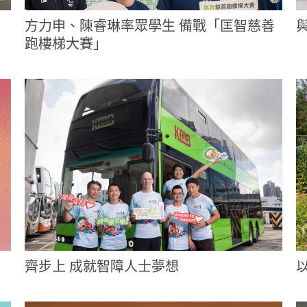
：
方力申、陳睿琳率眾學生 備戰「匡智慈善
跑樓梯大賽」
齊步上 成就智障人士夢想